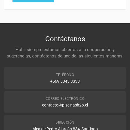
Contáctanos
Hola, siempre estamos abiertos a la cooperación y
sugerencias, contáctenos de una de las siguientes maneras:
TELÉFONO
+569 8343 3333
CORREO ELECTRÓNICO
contacto@piscinash2o.cl
DIRECCIÓN
Alcalde Pedro Alarcón 834, Santiago