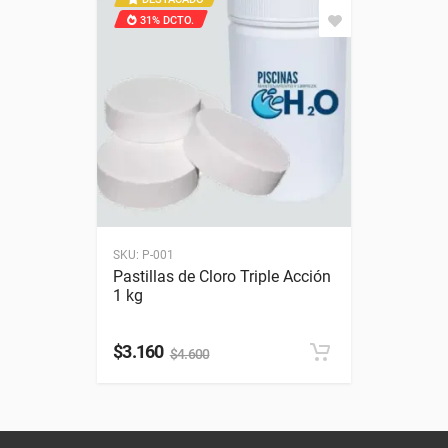
31% DCTO.
CATEGORÍA
Cloro
MARCA
Piscinas H2O
Dimensiones
SKU:
P-001
Pastillas de Cloro Triple Acción
1 kg
$3.160
$4.600