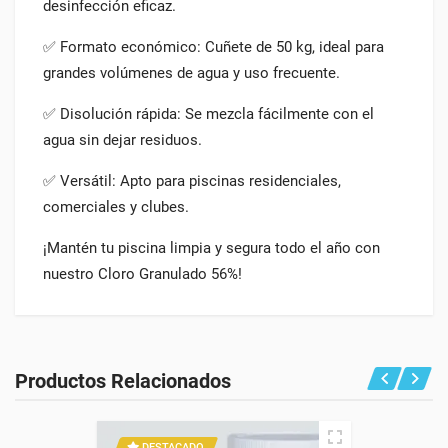
desinfección eficaz.
✅ Formato económico: Cuñete de 50 kg, ideal para
grandes volúmenes de agua y uso frecuente.
✅ Disolución rápida: Se mezcla fácilmente con el
agua sin dejar residuos.
✅ Versátil: Apto para piscinas residenciales,
comerciales y clubes.
¡Mantén tu piscina limpia y segura todo el año con
nuestro Cloro Granulado 56%!
General
NOMBRE
Productos Relacionados
Cloro granulado 56% envase de 1 kg
SKU
P-002
DESTACADO